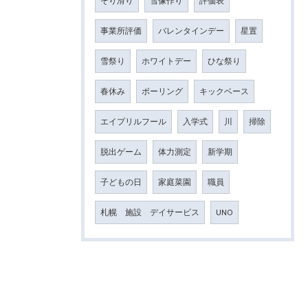
そり滑り
雪像作り
評価表
事業所評価
バレンタインデー
星置
雪祭り
ホワイトデー
ひな祭り
春休み
ボーリング
キックベース
エイプリルフール
入学式
川
掃除
脱出ゲーム
体力測定
新学期
子どもの日
家庭菜園
職員
札幌 施設 デイサービス
UNO