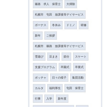
篠路 求人 保育士
大掃除
札幌市 屯田 放課後等デイサービス
ボーナス
冬休み
ドミノ
研修
新年
ご挨拶
札幌市 篠路 放課後等デイサービス
雪遊び
豆まき
節分
スケート
支援プログラム
卒園式
卒業式
ボッチャ
日々の様子
集団活動
カルタ
福利厚生
屯田 保育士
行事
入学
新年度