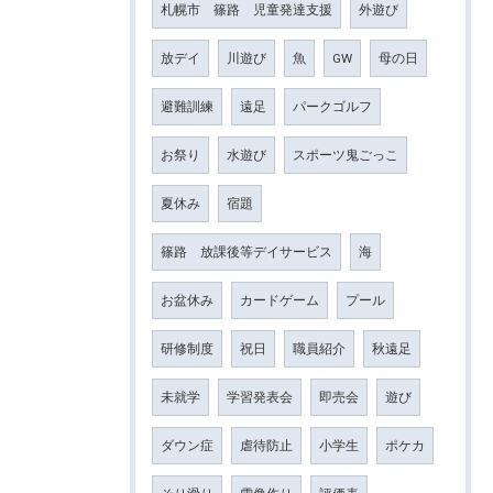
札幌市 篠路 児童発達支援
外遊び
放デイ
川遊び
魚
GW
母の日
避難訓練
遠足
パークゴルフ
お祭り
水遊び
スポーツ鬼ごっこ
夏休み
宿題
篠路 放課後等デイサービス
海
お盆休み
カードゲーム
プール
研修制度
祝日
職員紹介
秋遠足
未就学
学習発表会
即売会
遊び
ダウン症
虐待防止
小学生
ポケカ