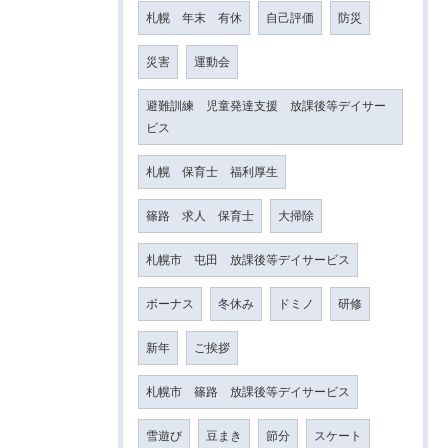
札幌 年末 有休
自己評価
防災
災害
運動会
避難訓練 児童発達支援 放課後等デイサー
ビス
札幌 保育士 福利厚生
篠路 求人 保育士
大掃除
札幌市 屯田 放課後等デイサービス
ボーナス
冬休み
ドミノ
研修
新年
ご挨拶
札幌市 篠路 放課後等デイサービス
雪遊び
豆まき
節分
スケート