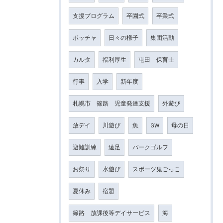
支援プログラム
卒園式
卒業式
ボッチャ
日々の様子
集団活動
カルタ
福利厚生
屯田 保育士
行事
入学
新年度
札幌市 篠路 児童発達支援
外遊び
放デイ
川遊び
魚
GW
母の日
避難訓練
遠足
パークゴルフ
お祭り
水遊び
スポーツ鬼ごっこ
夏休み
宿題
篠路 放課後等デイサービス
海