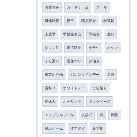
お盆休み
カードゲーム
プール
研修制度
祝日
職員紹介
秋遠足
未就学
学習発表会
即売会
遊び
ダウン症
虐待防止
小学生
ポケカ
そり滑り
雪像作り
評価表
事業所評価
バレンタインデー
星置
雪祭り
ホワイトデー
ひな祭り
春休み
ボーリング
キックベース
エイプリルフール
入学式
川
掃除
脱出ゲーム
体力測定
新学期