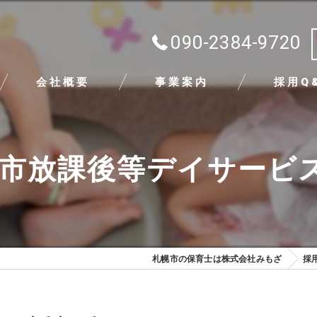
090-2384-9720
会社概要
事業案内
採用Q
代表挨拶
幌市放課後等デイサービ
ビジョン
求める人物像
札幌市の保育士は株式会社みもざ
採