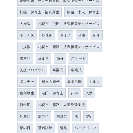
避難訓練 児童発達支援 放課後等デイサービス
札幌 保育士 福利厚生
篠路 求人 保育士
大掃除
札幌市 屯田 放課後等デイサービス
ボーナス
冬休み
ドミノ
研修
新年
ご挨拶
札幌市 篠路 放課後等デイサービス
雪遊び
豆まき
節分
スケート
支援プログラム
卒園式
卒業式
ボッチャ
日々の様子
集団活動
カルタ
福利厚生
屯田 保育士
行事
入学
新年度
札幌市 篠路 児童発達支援
外遊び
放デイ
川遊び
魚
GW
母の日
避難訓練
遠足
パークゴルフ