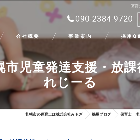
保育
090-2384-9720
会社概要
事業案内
採用Q
代表挨拶
幌市児童発達支援・放
ビジョン
れじーる
求める人物像
札幌市の保育士は株式会社みもざ
採用ブログ
保育士 求