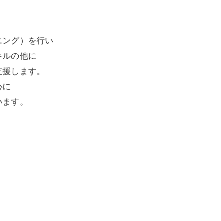
ニング）を行い
キルの他に
支援します。
心に
います。