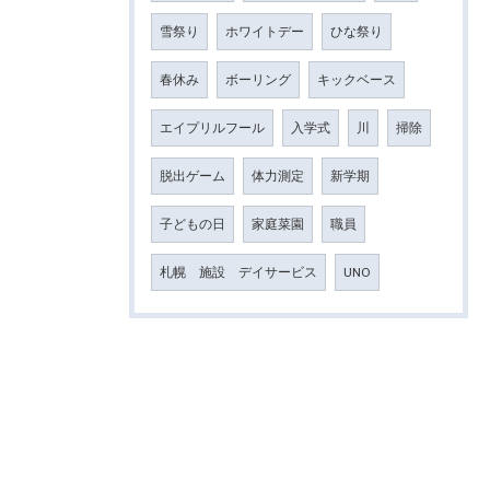
雪祭り
ホワイトデー
ひな祭り
春休み
ボーリング
キックベース
エイプリルフール
入学式
川
掃除
脱出ゲーム
体力測定
新学期
子どもの日
家庭菜園
職員
札幌 施設 デイサービス
UNO