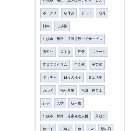
札幌市 屯田 放課後等デイサービス
ボーナス
冬休み
ドミノ
研修
新年
ご挨拶
札幌市 篠路 放課後等デイサービス
雪遊び
豆まき
節分
スケート
支援プログラム
卒園式
卒業式
ボッチャ
日々の様子
集団活動
カルタ
福利厚生
屯田 保育士
行事
入学
新年度
札幌市 篠路 児童発達支援
外遊び
放デイ
川遊び
魚
GW
母の日