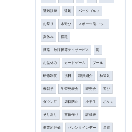
避難訓練
遠足
パークゴルフ
お祭り
水遊び
スポーツ鬼ごっこ
夏休み
宿題
篠路 放課後等デイサービス
海
お盆休み
カードゲーム
プール
研修制度
祝日
職員紹介
秋遠足
未就学
学習発表会
即売会
遊び
ダウン症
虐待防止
小学生
ポケカ
そり滑り
雪像作り
評価表
事業所評価
バレンタインデー
星置