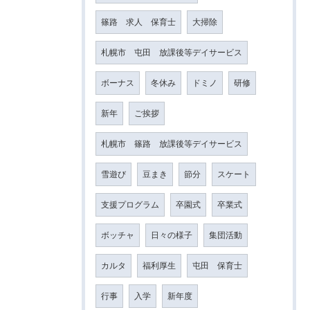
篠路 求人 保育士
大掃除
札幌市 屯田 放課後等デイサービス
ボーナス
冬休み
ドミノ
研修
新年
ご挨拶
札幌市 篠路 放課後等デイサービス
雪遊び
豆まき
節分
スケート
支援プログラム
卒園式
卒業式
ボッチャ
日々の様子
集団活動
カルタ
福利厚生
屯田 保育士
行事
入学
新年度