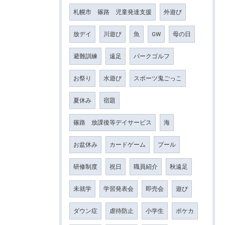
札幌市 篠路 児童発達支援
外遊び
放デイ
川遊び
魚
GW
母の日
避難訓練
遠足
パークゴルフ
お祭り
水遊び
スポーツ鬼ごっこ
夏休み
宿題
篠路 放課後等デイサービス
海
お盆休み
カードゲーム
プール
研修制度
祝日
職員紹介
秋遠足
未就学
学習発表会
即売会
遊び
ダウン症
虐待防止
小学生
ポケカ