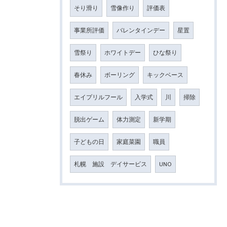
そり滑り
雪像作り
評価表
事業所評価
バレンタインデー
星置
雪祭り
ホワイトデー
ひな祭り
春休み
ボーリング
キックベース
エイプリルフール
入学式
川
掃除
脱出ゲーム
体力測定
新学期
子どもの日
家庭菜園
職員
札幌 施設 デイサービス
UNO