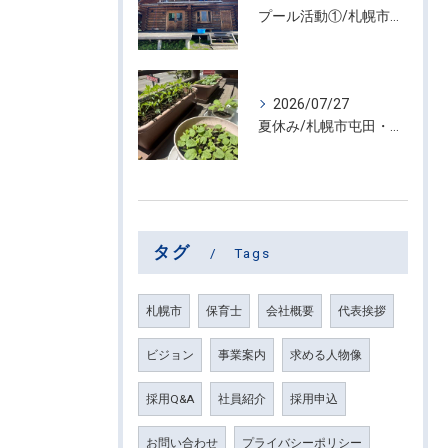
プール活動①/札幌市屯田・放課後等デイサービス くるわーる
2026/07/27
夏休み/札幌市屯田・放課後等デイサービス くるわーる
タグ
Tags
札幌市
保育士
会社概要
代表挨拶
ビジョン
事業案内
求める人物像
採用Q&A
社員紹介
採用申込
お問い合わせ
プライバシーポリシー