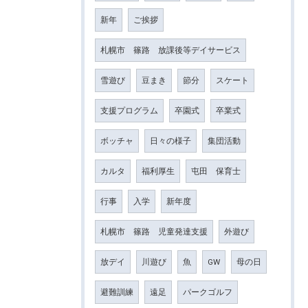
新年
ご挨拶
札幌市 篠路 放課後等デイサービス
雪遊び
豆まき
節分
スケート
支援プログラム
卒園式
卒業式
ボッチャ
日々の様子
集団活動
カルタ
福利厚生
屯田 保育士
行事
入学
新年度
札幌市 篠路 児童発達支援
外遊び
放デイ
川遊び
魚
GW
母の日
避難訓練
遠足
パークゴルフ