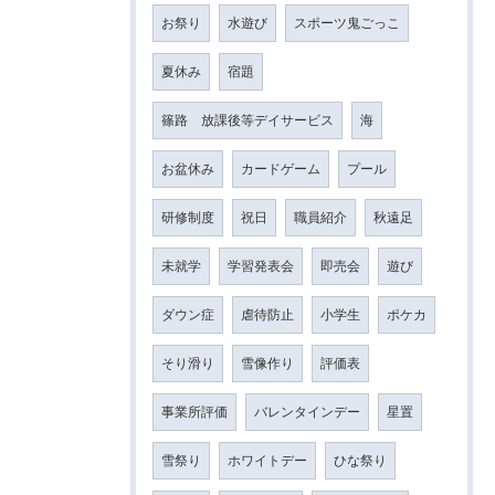
お祭り
水遊び
スポーツ鬼ごっこ
夏休み
宿題
篠路 放課後等デイサービス
海
お盆休み
カードゲーム
プール
研修制度
祝日
職員紹介
秋遠足
未就学
学習発表会
即売会
遊び
ダウン症
虐待防止
小学生
ポケカ
そり滑り
雪像作り
評価表
事業所評価
バレンタインデー
星置
雪祭り
ホワイトデー
ひな祭り