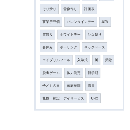
そり滑り
雪像作り
評価表
事業所評価
バレンタインデー
星置
雪祭り
ホワイトデー
ひな祭り
春休み
ボーリング
キックベース
エイプリルフール
入学式
川
掃除
脱出ゲーム
体力測定
新学期
子どもの日
家庭菜園
職員
札幌 施設 デイサービス
UNO