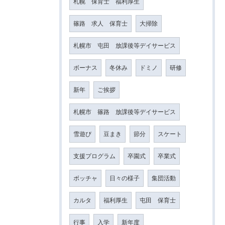
札幌 保育士 福利厚生
篠路 求人 保育士
大掃除
札幌市 屯田 放課後等デイサービス
ボーナス
冬休み
ドミノ
研修
新年
ご挨拶
札幌市 篠路 放課後等デイサービス
雪遊び
豆まき
節分
スケート
支援プログラム
卒園式
卒業式
ボッチャ
日々の様子
集団活動
カルタ
福利厚生
屯田 保育士
行事
入学
新年度