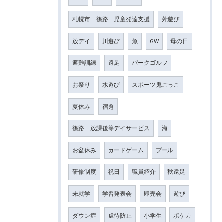
札幌市 篠路 児童発達支援
外遊び
放デイ
川遊び
魚
GW
母の日
避難訓練
遠足
パークゴルフ
お祭り
水遊び
スポーツ鬼ごっこ
夏休み
宿題
篠路 放課後等デイサービス
海
お盆休み
カードゲーム
プール
研修制度
祝日
職員紹介
秋遠足
未就学
学習発表会
即売会
遊び
ダウン症
虐待防止
小学生
ポケカ