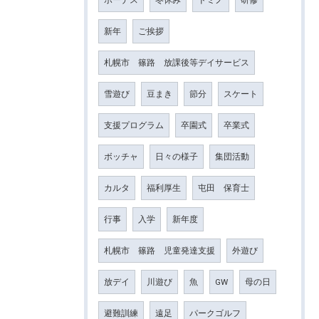
新年
ご挨拶
札幌市 篠路 放課後等デイサービス
雪遊び
豆まき
節分
スケート
支援プログラム
卒園式
卒業式
ボッチャ
日々の様子
集団活動
カルタ
福利厚生
屯田 保育士
行事
入学
新年度
札幌市 篠路 児童発達支援
外遊び
放デイ
川遊び
魚
GW
母の日
避難訓練
遠足
パークゴルフ