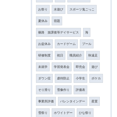
お祭り
水遊び
スポーツ鬼ごっこ
夏休み
宿題
篠路 放課後等デイサービス
海
お盆休み
カードゲーム
プール
研修制度
祝日
職員紹介
秋遠足
未就学
学習発表会
即売会
遊び
ダウン症
虐待防止
小学生
ポケカ
そり滑り
雪像作り
評価表
事業所評価
バレンタインデー
星置
雪祭り
ホワイトデー
ひな祭り