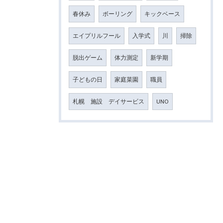
春休み
ボーリング
キックベース
エイプリルフール
入学式
川
掃除
脱出ゲーム
体力測定
新学期
子どもの日
家庭菜園
職員
札幌 施設 デイサービス
UNO