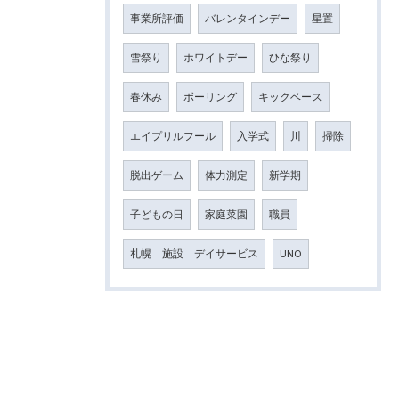
事業所評価
バレンタインデー
星置
雪祭り
ホワイトデー
ひな祭り
春休み
ボーリング
キックベース
エイプリルフール
入学式
川
掃除
脱出ゲーム
体力測定
新学期
子どもの日
家庭菜園
職員
札幌 施設 デイサービス
UNO