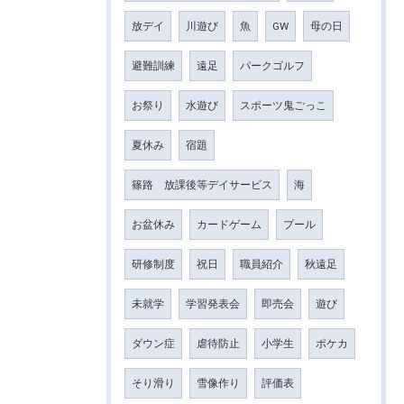
放デイ
川遊び
魚
GW
母の日
避難訓練
遠足
パークゴルフ
お祭り
水遊び
スポーツ鬼ごっこ
夏休み
宿題
篠路 放課後等デイサービス
海
お盆休み
カードゲーム
プール
研修制度
祝日
職員紹介
秋遠足
未就学
学習発表会
即売会
遊び
ダウン症
虐待防止
小学生
ポケカ
そり滑り
雪像作り
評価表