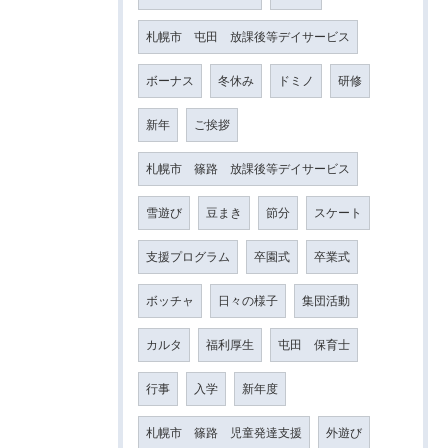
札幌市 屯田 放課後等デイサービス
ボーナス
冬休み
ドミノ
研修
新年
ご挨拶
札幌市 篠路 放課後等デイサービス
雪遊び
豆まき
節分
スケート
支援プログラム
卒園式
卒業式
ボッチャ
日々の様子
集団活動
カルタ
福利厚生
屯田 保育士
行事
入学
新年度
札幌市 篠路 児童発達支援
外遊び