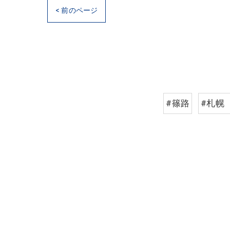
< 前のページ
#篠路
#札幌