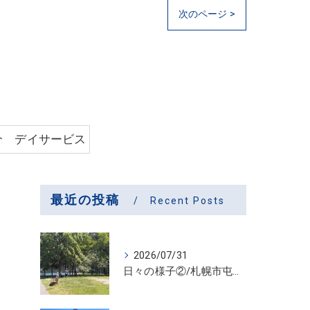
次のページ >
介 デイサービス
最近の投稿
Recent Posts
2026/07/31
日々の様子②/札幌市屯田・放課後等デイサービス くるわーる