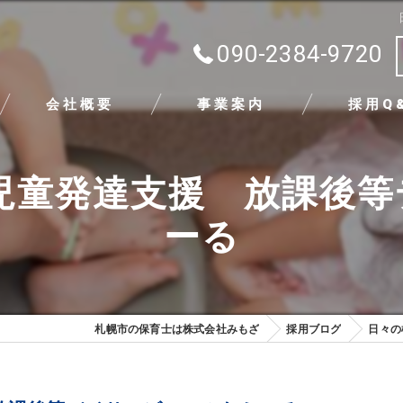
090-2384-9720
会社概要
事業案内
採用Q
代表挨拶
児童発達支援 放課後
ビジョン
ーる
求める人物像
札幌市の保育士は株式会社みもざ
採用ブログ
日々の