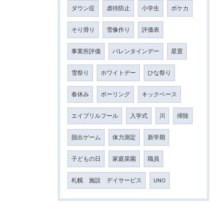
ダウン症
虐待防止
小学生
ポケカ
そり滑り
雪像作り
評価表
事業所評価
バレンタインデー
星置
雪祭り
ホワイトデー
ひな祭り
春休み
ボーリング
キックベース
エイプリルフール
入学式
川
掃除
脱出ゲーム
体力測定
新学期
子どもの日
家庭菜園
職員
札幌 施設 デイサービス
UNO