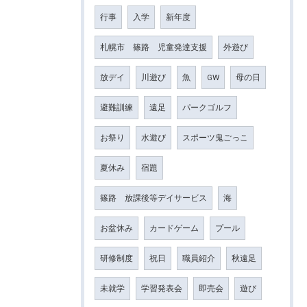
行事
入学
新年度
札幌市 篠路 児童発達支援
外遊び
放デイ
川遊び
魚
GW
母の日
避難訓練
遠足
パークゴルフ
お祭り
水遊び
スポーツ鬼ごっこ
夏休み
宿題
篠路 放課後等デイサービス
海
お盆休み
カードゲーム
プール
研修制度
祝日
職員紹介
秋遠足
未就学
学習発表会
即売会
遊び