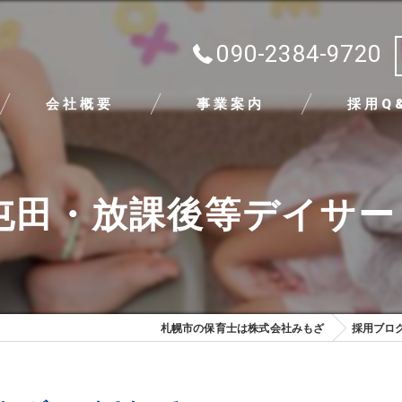
090-2384-9720
会社概要
事業案内
採用Q
代表挨拶
屯田・放課後等デイサ
ビジョン
求める人物像
札幌市の保育士は株式会社みもざ
採用ブロ