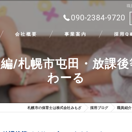
職
090-2384-9720
会社概要
事業案内
採用Q
代表挨拶
編/札幌市屯田・放課
ビジョン
わーる
求める人物像
札幌市の保育士は株式会社みもざ
採用ブログ
職員紹介