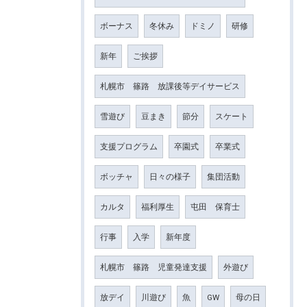
ボーナス
冬休み
ドミノ
研修
新年
ご挨拶
札幌市 篠路 放課後等デイサービス
雪遊び
豆まき
節分
スケート
支援プログラム
卒園式
卒業式
ボッチャ
日々の様子
集団活動
カルタ
福利厚生
屯田 保育士
行事
入学
新年度
札幌市 篠路 児童発達支援
外遊び
放デイ
川遊び
魚
GW
母の日