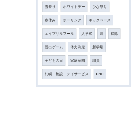
雪祭り
ホワイトデー
ひな祭り
春休み
ボーリング
キックベース
エイプリルフール
入学式
川
掃除
脱出ゲーム
体力測定
新学期
子どもの日
家庭菜園
職員
札幌 施設 デイサービス
UNO