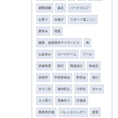
避難訓練
遠足
パークゴルフ
お祭り
水遊び
スポーツ鬼ごっこ
夏休み
宿題
篠路 放課後等デイサービス
海
お盆休み
カードゲーム
プール
研修制度
祝日
職員紹介
秋遠足
未就学
学習発表会
即売会
遊び
ダウン症
虐待防止
小学生
ポケカ
そり滑り
雪像作り
評価表
事業所評価
バレンタインデー
星置