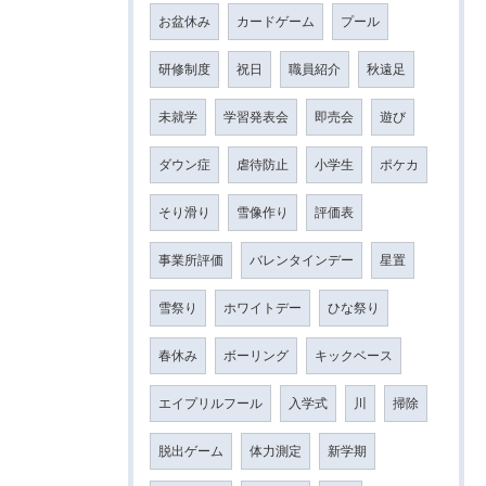
お盆休み
カードゲーム
プール
研修制度
祝日
職員紹介
秋遠足
未就学
学習発表会
即売会
遊び
ダウン症
虐待防止
小学生
ポケカ
そり滑り
雪像作り
評価表
事業所評価
バレンタインデー
星置
雪祭り
ホワイトデー
ひな祭り
春休み
ボーリング
キックベース
エイプリルフール
入学式
川
掃除
脱出ゲーム
体力測定
新学期