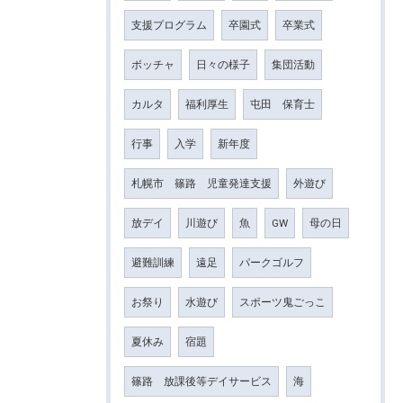
支援プログラム
卒園式
卒業式
ボッチャ
日々の様子
集団活動
カルタ
福利厚生
屯田 保育士
行事
入学
新年度
札幌市 篠路 児童発達支援
外遊び
放デイ
川遊び
魚
GW
母の日
避難訓練
遠足
パークゴルフ
お祭り
水遊び
スポーツ鬼ごっこ
夏休み
宿題
篠路 放課後等デイサービス
海