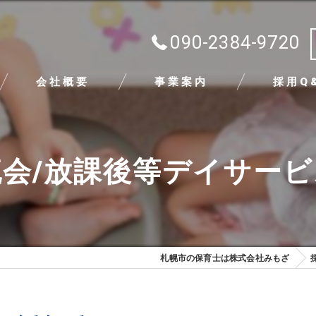
090-2384-9720
会社概要
事業案内
採用Q
代表挨拶
会/放課後等デイサー
ビジョン
求める人物像
札幌市の保育士は株式会社みもざ