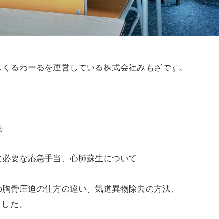
スくるわーるを運営している株式会社みもざです。
編
に必要な応急手当、心肺蘇生について
の胸骨圧迫の仕方の違い、気道異物除去の方法、
ました。