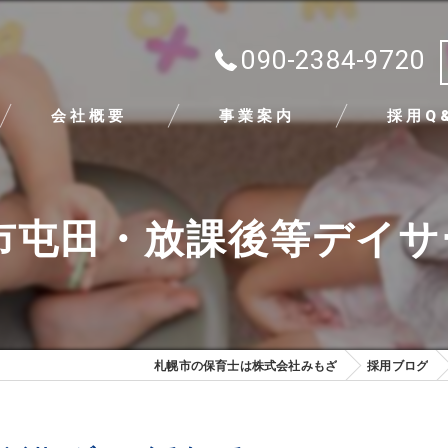
090-2384-9720
会社概要
事業案内
採用Q
代表挨拶
市屯田・放課後等デイ
ビジョン
求める人物像
札幌市の保育士は株式会社みもざ
採用ブログ