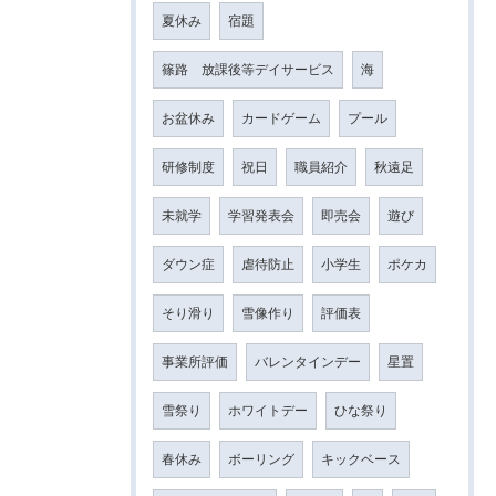
夏休み
宿題
篠路 放課後等デイサービス
海
お盆休み
カードゲーム
プール
研修制度
祝日
職員紹介
秋遠足
未就学
学習発表会
即売会
遊び
ダウン症
虐待防止
小学生
ポケカ
そり滑り
雪像作り
評価表
事業所評価
バレンタインデー
星置
雪祭り
ホワイトデー
ひな祭り
春休み
ボーリング
キックベース