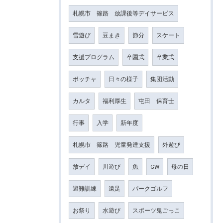
札幌市 篠路 放課後等デイサービス
雪遊び
豆まき
節分
スケート
支援プログラム
卒園式
卒業式
ボッチャ
日々の様子
集団活動
カルタ
福利厚生
屯田 保育士
行事
入学
新年度
札幌市 篠路 児童発達支援
外遊び
放デイ
川遊び
魚
GW
母の日
避難訓練
遠足
パークゴルフ
お祭り
水遊び
スポーツ鬼ごっこ