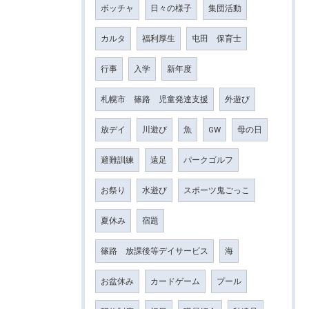
ボッチャ
日々の様子
集団活動
カルタ
福利厚生
屯田 保育士
行事
入学
新年度
札幌市 篠路 児童発達支援
外遊び
放デイ
川遊び
魚
GW
母の日
避難訓練
遠足
パークゴルフ
お祭り
水遊び
スポーツ鬼ごっこ
夏休み
宿題
篠路 放課後等デイサービス
海
お盆休み
カードゲーム
プール