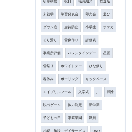
研修制度
祝日
職員紹介
秋遠足
未就学
学習発表会
即売会
遊び
ダウン症
虐待防止
小学生
ポケカ
そり滑り
雪像作り
評価表
事業所評価
バレンタインデー
星置
雪祭り
ホワイトデー
ひな祭り
春休み
ボーリング
キックベース
エイプリルフール
入学式
川
掃除
脱出ゲーム
体力測定
新学期
子どもの日
家庭菜園
職員
札幌 施設 デイサービス
UNO