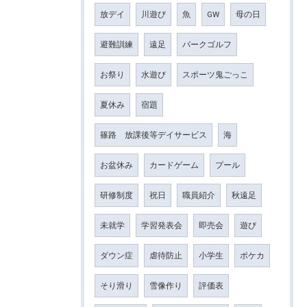
放デイ
川遊び
魚
GW
母の日
避難訓練
遠足
パークゴルフ
お祭り
水遊び
スポーツ鬼ごっこ
夏休み
宿題
篠路 放課後等デイサービス
海
お盆休み
カードゲーム
プール
研修制度
祝日
職員紹介
秋遠足
未就学
学習発表会
即売会
遊び
ダウン症
虐待防止
小学生
ポケカ
そり滑り
雪像作り
評価表