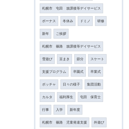
札幌市 屯田 放課後等デイサービス
ボーナス
冬休み
ドミノ
研修
新年
ご挨拶
札幌市 篠路 放課後等デイサービス
雪遊び
豆まき
節分
スケート
支援プログラム
卒園式
卒業式
ボッチャ
日々の様子
集団活動
カルタ
福利厚生
屯田 保育士
行事
入学
新年度
札幌市 篠路 児童発達支援
外遊び