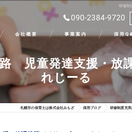
研修制
090-2384-9720
会社概要
事業案内
採用Q
代表挨拶
篠路 児童発達支援・放
ビジョン
れじーる
求める人物像
札幌市の保育士は株式会社みもざ
採用ブログ
研修制度充実