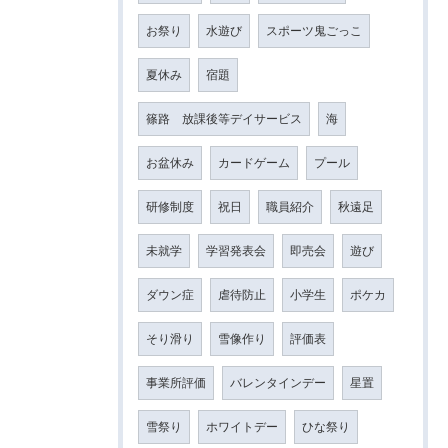
お祭り
水遊び
スポーツ鬼ごっこ
夏休み
宿題
篠路 放課後等デイサービス
海
お盆休み
カードゲーム
プール
研修制度
祝日
職員紹介
秋遠足
未就学
学習発表会
即売会
遊び
ダウン症
虐待防止
小学生
ポケカ
そり滑り
雪像作り
評価表
事業所評価
バレンタインデー
星置
雪祭り
ホワイトデー
ひな祭り