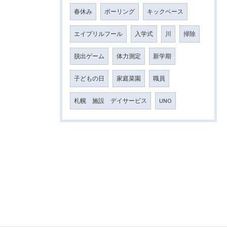
春休み
ボーリング
キックベース
エイプリルフール
入学式
川
掃除
脱出ゲーム
体力測定
新学期
子どもの日
家庭菜園
職員
札幌 施設 デイサービス
UNO