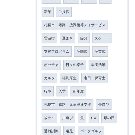
新年
ご挨拶
札幌市 篠路 放課後等デイサービス
雪遊び
豆まき
節分
スケート
支援プログラム
卒園式
卒業式
ボッチャ
日々の様子
集団活動
カルタ
福利厚生
屯田 保育士
行事
入学
新年度
札幌市 篠路 児童発達支援
外遊び
放デイ
川遊び
魚
GW
母の日
避難訓練
遠足
パークゴルフ