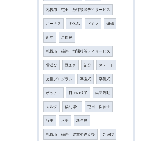
札幌市 屯田 放課後等デイサービス
ボーナス
冬休み
ドミノ
研修
新年
ご挨拶
札幌市 篠路 放課後等デイサービス
雪遊び
豆まき
節分
スケート
支援プログラム
卒園式
卒業式
ボッチャ
日々の様子
集団活動
カルタ
福利厚生
屯田 保育士
行事
入学
新年度
札幌市 篠路 児童発達支援
外遊び