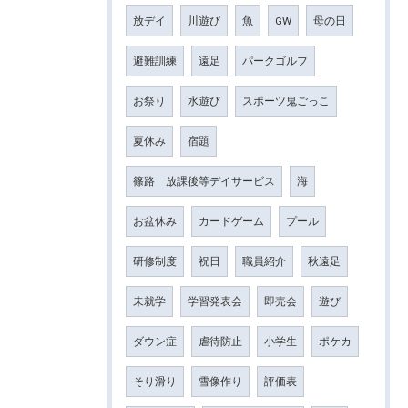
放デイ
川遊び
魚
GW
母の日
避難訓練
遠足
パークゴルフ
お祭り
水遊び
スポーツ鬼ごっこ
夏休み
宿題
篠路 放課後等デイサービス
海
お盆休み
カードゲーム
プール
研修制度
祝日
職員紹介
秋遠足
未就学
学習発表会
即売会
遊び
ダウン症
虐待防止
小学生
ポケカ
そり滑り
雪像作り
評価表