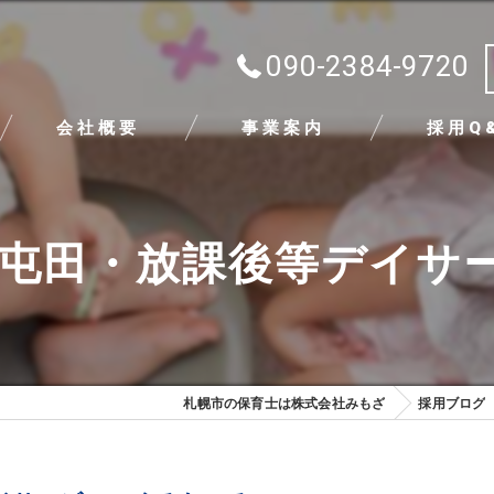
090-2384-9720
会社概要
事業案内
採用Q
代表挨拶
市屯田・放課後等デイサ
ビジョン
求める人物像
札幌市の保育士は株式会社みもざ
採用ブログ