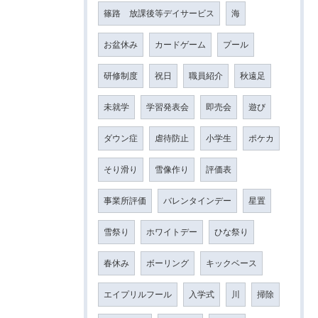
篠路 放課後等デイサービス
海
お盆休み
カードゲーム
プール
研修制度
祝日
職員紹介
秋遠足
未就学
学習発表会
即売会
遊び
ダウン症
虐待防止
小学生
ポケカ
そり滑り
雪像作り
評価表
事業所評価
バレンタインデー
星置
雪祭り
ホワイトデー
ひな祭り
春休み
ボーリング
キックベース
エイプリルフール
入学式
川
掃除