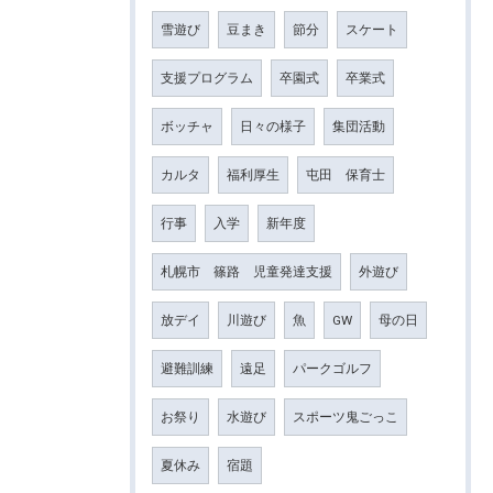
雪遊び
豆まき
節分
スケート
支援プログラム
卒園式
卒業式
ボッチャ
日々の様子
集団活動
カルタ
福利厚生
屯田 保育士
行事
入学
新年度
札幌市 篠路 児童発達支援
外遊び
放デイ
川遊び
魚
GW
母の日
避難訓練
遠足
パークゴルフ
お祭り
水遊び
スポーツ鬼ごっこ
夏休み
宿題