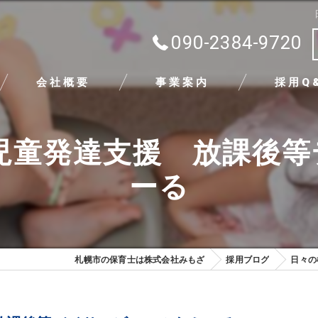
090-2384-9720
会社概要
事業案内
採用Q
代表挨拶
児童発達支援 放課後
ビジョン
ーる
求める人物像
札幌市の保育士は株式会社みもざ
採用ブログ
日々の