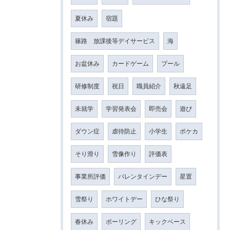
夏休み
宿題
篠路 放課後等デイサービス
海
お盆休み
カードゲーム
プール
研修制度
祝日
職員紹介
秋遠足
未就学
学習発表会
即売会
遊び
ダウン症
虐待防止
小学生
ポケカ
そり滑り
雪像作り
評価表
事業所評価
バレンタインデー
星置
雪祭り
ホワイトデー
ひな祭り
春休み
ボーリング
キックベース