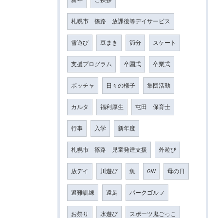
札幌市 篠路 放課後等デイサービス
雪遊び
豆まき
節分
スケート
支援プログラム
卒園式
卒業式
ボッチャ
日々の様子
集団活動
カルタ
福利厚生
屯田 保育士
行事
入学
新年度
札幌市 篠路 児童発達支援
外遊び
放デイ
川遊び
魚
GW
母の日
避難訓練
遠足
パークゴルフ
お祭り
水遊び
スポーツ鬼ごっこ