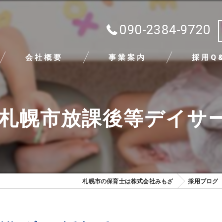
090-2384-9720
会社概要
事業案内
採用Q
代表挨拶
/札幌市放課後等デイサ
ビジョン
求める人物像
札幌市の保育士は株式会社みもざ
採用ブログ