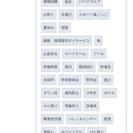
避難訓練
遠足
パークゴルフ
お祭り
水遊び
スポーツ鬼ごっこ
夏休み
宿題
篠路 放課後等デイサービス
海
お盆休み
カードゲーム
プール
研修制度
祝日
職員紹介
秋遠足
未就学
学習発表会
即売会
遊び
ダウン症
虐待防止
小学生
ポケカ
そり滑り
雪像作り
評価表
事業所評価
バレンタインデー
星置
雪祭り
ホワイトデー
ひな祭り