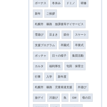
ボーナス
冬休み
ドミノ
研修
新年
ご挨拶
札幌市 篠路 放課後等デイサービス
雪遊び
豆まき
節分
スケート
支援プログラム
卒園式
卒業式
ボッチャ
日々の様子
集団活動
カルタ
福利厚生
屯田 保育士
行事
入学
新年度
札幌市 篠路 児童発達支援
外遊び
放デイ
川遊び
魚
GW
母の日