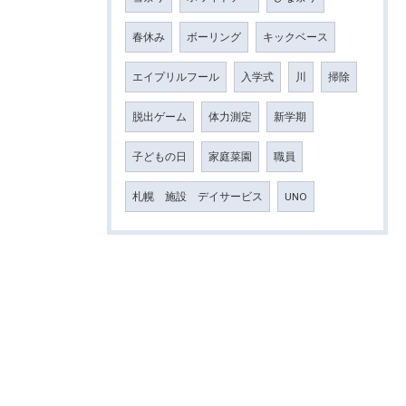
春休み
ボーリング
キックベース
エイプリルフール
入学式
川
掃除
脱出ゲーム
体力測定
新学期
子どもの日
家庭菜園
職員
札幌 施設 デイサービス
UNO