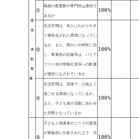
職員の配置数や専門性は適切で
100%
②
あるか
環
生活空間は、本人にわかりやす
境
く構造化された環境になってい
・
るか。また、障がいの特性に応
100%
③
体
じ、事業所の設備等は、バリア
制
フリー化や情報伝達等への配慮
整
が適切になされているか
備
生活空間は、清潔で、心地よく
過ごせる環境になっているか。
100%
④
また、子ども達の活動に合わせ
た空間となっているか
子どもと保護者のニーズや課題
が客観的に分析された上で、児
100%
⑤