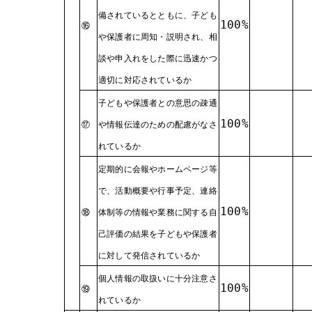
備されているとともに、子ども
100%
⑯
や保護者に周知・説明され、相
談や申入れをした際に迅速かつ
適切に対応されているか
子どもや保護者との意思の疎通
100%
⑰
や情報伝達のための配慮がなさ
れているか
定期的に会報やホームページ等
で、活動概要や行事予定、連絡
100%
⑱
体制等の情報や業務に関する自
己評価の結果を子どもや保護者
に対して発信されているか
個人情報の取扱いに十分注意さ
100%
⑲
れているか