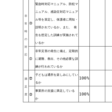
緊急時対応マニュアル、防犯マ
ニュアル、感染症対応マニュア
非
ル等を策定し、保護者に周知・
⑳
常
説明されているか。また、 発
時
生を想定した訓練が実施されて
の
いるか
対
非常災害の発生に備え、定期的
応
㉑
に避難、救出、その他必要な訓
練が行われているか
子どもは通所を楽しみにしてい
100%
㉒
満
るか
足
事業所の支援に満足している
100%
度
㉓
か