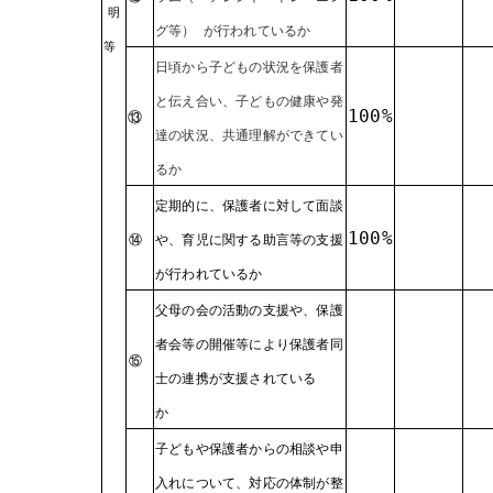
明
グ等） が行われているか
等
日頃から子どもの状況を保護者
と伝え合い、子どもの健康や発
100%
⑬
達の状況、共通理解ができてい
るか
定期的に、保護者に対して面談
100%
⑭
や、育児に関する助言等の支援
が行われているか
父母の会の活動の支援や、保護
者会等の開催等により保護者同
⑮
士の連携が支援されている
か
子どもや保護者からの相談や申
入れについて、対応の体制が整