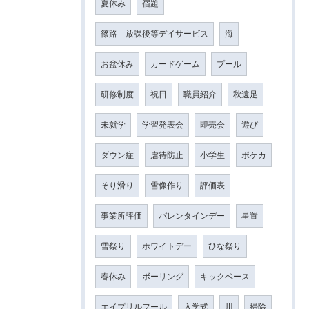
夏休み
宿題
篠路 放課後等デイサービス
海
お盆休み
カードゲーム
プール
研修制度
祝日
職員紹介
秋遠足
未就学
学習発表会
即売会
遊び
ダウン症
虐待防止
小学生
ポケカ
そり滑り
雪像作り
評価表
事業所評価
バレンタインデー
星置
雪祭り
ホワイトデー
ひな祭り
春休み
ボーリング
キックベース
エイプリルフール
入学式
川
掃除