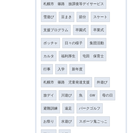
札幌市 篠路 放課後等デイサービス
雪遊び
豆まき
節分
スケート
支援プログラム
卒園式
卒業式
ボッチャ
日々の様子
集団活動
カルタ
福利厚生
屯田 保育士
行事
入学
新年度
札幌市 篠路 児童発達支援
外遊び
放デイ
川遊び
魚
GW
母の日
避難訓練
遠足
パークゴルフ
お祭り
水遊び
スポーツ鬼ごっこ