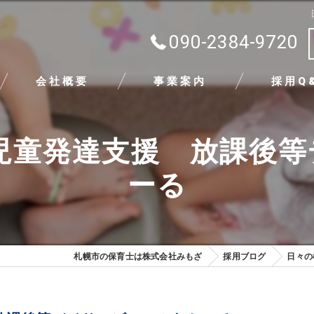
090-2384-9720
会社概要
事業案内
採用Q
代表挨拶
児童発達支援 放課後
ビジョン
ーる
求める人物像
札幌市の保育士は株式会社みもざ
採用ブログ
日々の