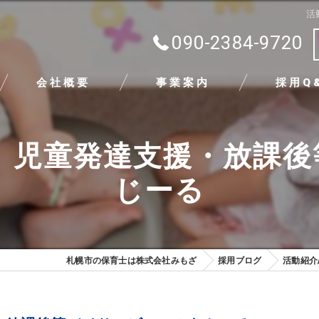
活
090-2384-9720
会社概要
事業案内
採用Q
代表挨拶
 児童発達支援・放課
ビジョン
じーる
求める人物像
札幌市の保育士は株式会社みもざ
採用ブログ
活動紹介